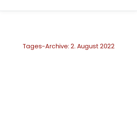
Tages-Archive:
2. August 2022
Neverland WE stellt Preisspitze
der Ponyfohlen!
News
Von
Admin-DW
2. August 2022
Unser Seriensieger Neverland WE
stellte am Samstagabend auf der
„OnLive-Auktion“ des Westfälischen
Pferdestammbuchs e.V. mit 10.000
Euro die Preisspitze der Ponyfohlen.