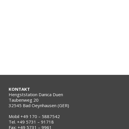
Der hübsche Palomino namens
Noonlight wurde aus der
Reservesiegerin der Elite-Schau 2019,
St.Pr.St. Donna Cara v. Der Classicer,
gezogen. Wir gratulieren den Züchtern
Familie Kellermann, Nottuln und den
Ausstellern Familie Egge, Köln zu
diesem tollen…
KONTAKT
Hengststation Danica Duen
Taubenweg 20
32545 Bad Oeynhausen (GER)
Mobil +49 170 – 5887542
Tel. +49 5731 – 91718
Fax: +49 5731 – 9961