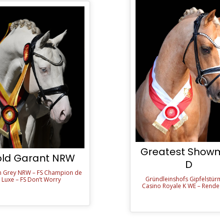
Greatest Show
ld Garant NRW
D
 Grey NRW – FS Champion de
Gründleinshofs Gipfelstür
Luxe – FS Don’t Worry
Casino Royale K WE – Rend