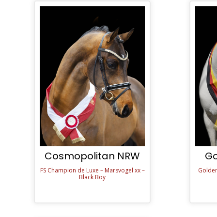
Cosmopolitan NRW
Go
FS Champion de Luxe – Marsvogel xx –
Golden
Black Boy