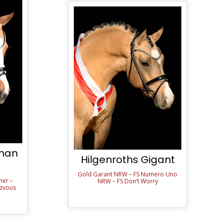
man
Hilgenroths Gigant
Gold Garant NRW – FS Numero Uno
mer –
NRW – FS Don’t Worry
ezvous