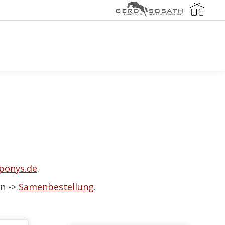
eponys.de
.
en ->
Samenbestellung
.