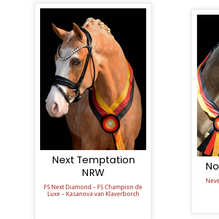
Next Temptation
No
NRW
Neve
FS Next Diamond – FS Champion de
Luxe – Kasanova van Klaverborch