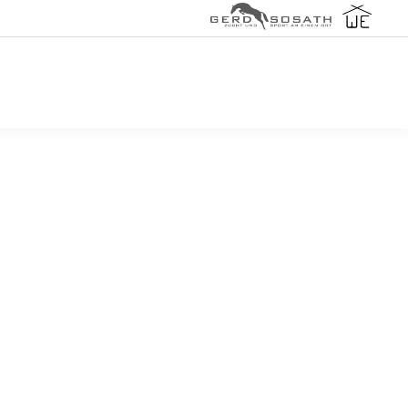
ihrem zweiten gemeinsamen Turnierstart
lwertung (71,3%) bei einem stark besetzten