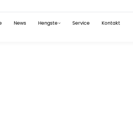
e
News
Hengste
Service
Kontakt
rfolgskurs!
eim Turnier des Ankumer Dressurclub direkt bei 
aufgabe (72,3%) und einem 2. Platz in der FEI-Einze