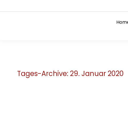
Hom
Tages-Archive:
29. Januar 2020
Cosmopolitan NRW und Sophie auf E
News
Von
Admin-DW
29. Januar 2020
Am Wochenende überzeugten die beiden b
mit einem 3. Platz in der FEI-Mannschafts
Starterfeld.