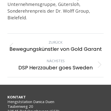
Unternehmensgruppe, Gütersloh,
Sonderehrenpreis der Dr. Wolff Group,
Bielefeld.
KOMMENTARNAVIGATIO
ZURÜCK
Bewegungskünstler von Gold Garant
Vorheriger
Beitrag:
NÄCHSTES
DSP Herzzauber goes Sweden
Nächster
Beitrag:
KONTAKT
Hengststation Danica Duen
Taubenweg 20