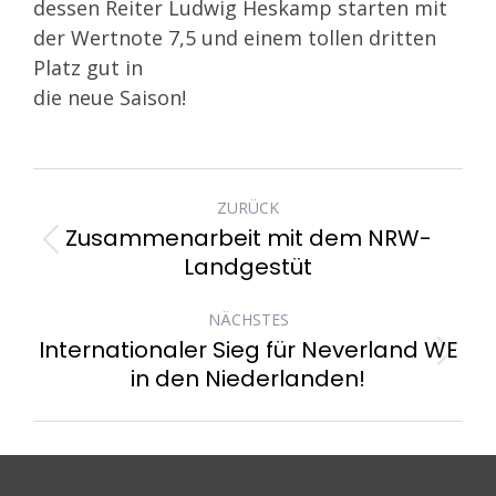
dessen Reiter Ludwig Heskamp starten mit
der Wertnote 7,5 und
einem tollen dritten
Platz gut in
die neue Saison!
KOMMENTARNAVIGATIO
ZURÜCK
Zusammenarbeit mit dem NRW-
Vorheriger
Landgestüt
Beitrag:
NÄCHSTES
Internationaler Sieg für Neverland WE
Nächster
in den Niederlanden!
Beitrag: